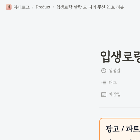
뷰티로그
/
Product
/
입생로랑 샬랑 드 파리 쿠션 21호 리뷰
입생로랑
생성일
태그
마감일
광고 / 파