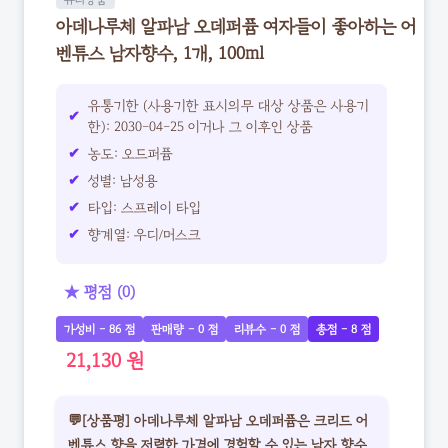
아데나루체 알파남 오데퍼퓸 여자들이 좋아하는 어
벤튜스 남자향수, 1개, 100ml
유통기한 (사용기한 표시의무 대상 상품은 사용기
한): 2030-04-25 이거나 그 이후인 상품
농도: 오드퍼퓸
성별: 남성용
타입: 스프레이 타입
향계열: 우디/머스크
★ 평점 (0)
가성비 - 86 점
판매량 - 0 점
리뷰수 - 0 점
총점 - 8 점
21,130 원
💬[상품평] 아데나루체 알파남 오데퍼퓸은 크리드 어
벤튜스 향을 저렴한 가격에 경험할 수 있는 남자 향수