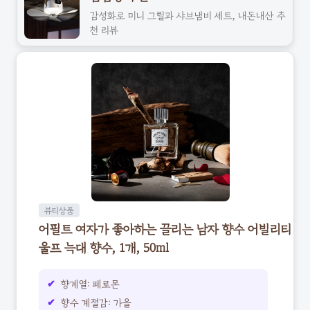
감성화로 미니 그릴과 샤브냄비 세트, 내돈내산 추
천 리뷰
뷰티상품
어필트 여자가 좋아하는 끌리는 남자 향수 어빌리티
울프 늑대 향수, 1개, 50ml
향계열: 페로몬
향수 계절감: 가을