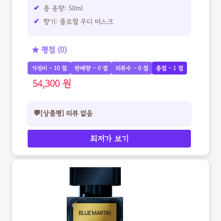
총 용량: 50ml
향기: 플로럴 우디 머스크
★ 평점 (0)
가성비 - 10 점
판매량 - 0 점
리뷰수 - 0 점
총점 - 1 점
54,300 원
💬[상품평] 리뷰 없음
최저가 보기