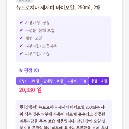
뉴트로지나 세서미 바디오일, 250ml, 2개
사용대상: 공용
주성분: 참깨 오일
제형: 오일
피부타입: 모든피부
피부고민: 보습
★ 평점 (0)
가성비 - 49 점
판매량 - 0 점
리뷰수 - 0 점
총점 - 4 점
20,330 원
💬[상품평] 뉴트로지나 세서미 바디오일 250ml는 샤
워 직후 젖은 피부에 사용해 빠르게 흡수되고 산뜻한
마무리감을 주는 보습 제품입니다. 천연 참깨 오일 성
분으로 끈적임 없이 피부에 윤기와 촉촉함을 오래 유지