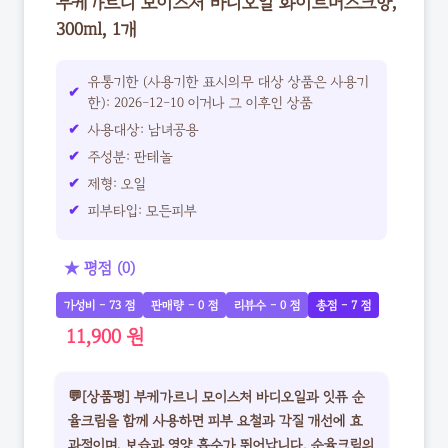
부케가르니 모이스처 바디오일 화이트머스크향,
300ml, 1개
유통기한 (사용기한 표시의무 대상 상품은 사용기
한): 2026-12-10 이거나 그 이후인 상품
사용대상: 남녀공용
주성분: 판테놀
제형: 오일
피부타입: 모든피부
★ 평점 (0)
가성비 - 73 점
판매량 - 0 점
리뷰수 - 0 점
총점 - 7 점
11,900 원
💬[상품평] 부케가르니 모이스처 바디오일과 잇퓨 순
율크림을 함께 사용하면 피부 요철과 각질 개선에 효
과적이며, 보습과 영양 흡수가 뛰어납니다. 순율크림의