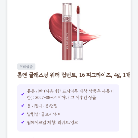
뷰티상품
롬앤 글래스팅 워터 립틴트, 16 피그라이즈, 4g, 1개
유통기한 (사용기한 표시의무 대상 상품은 사용기
한): 2027-08-04 이거나 그 이후인 상품
용기형태: 봉/팁형
발림성: 글로시/쉬머
립메이크업 제형: 리퀴드/잉크