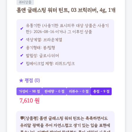
뷰티상품
롬앤 글래스팅 워터 틴트, 03 브릭리버, 4g, 1개
유통기한 (사용기한 표시의무 대상 상품은 사용기
한): 2026-08-16 이거나 그 이후인 상품
색상계열: 브라운계열
용기형태: 봉/팁형
발림성: 글로시/쉬머
립메이크업 제형: 리퀴드/잉크
★ 평점 (0)
가성비 - 98 점
판매량 - 0 점
리뷰수 - 0 점
총점 - 9 점
7,610 원
💬[상품평] 롬앤 글래스팅 워터 틴트는 촉촉하면서도
유리알 광택을 주어 자연스럽고 생기 있는 입술 표현에