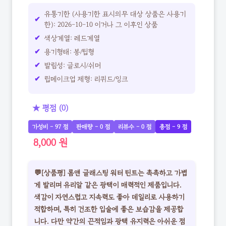
유통기한 (사용기한 표시의무 대상 상품은 사용기
한): 2026-10-10 이거나 그 이후인 상품
색상계열: 레드계열
용기형태: 봉/팁형
발림성: 글로시/쉬머
립메이크업 제형: 리퀴드/잉크
★ 평점 (0)
가성비 - 97 점
판매량 - 0 점
리뷰수 - 0 점
총점 - 9 점
8,000 원
💬[상품평] 롬앤 글래스팅 워터 틴트는 촉촉하고 가볍
게 발리며 유리알 같은 광택이 매력적인 제품입니다.
색감이 자연스럽고 지속력도 좋아 데일리로 사용하기
적합하며, 특히 건조한 입술에 좋은 보습감을 제공합
니다. 다만 약간의 끈적임과 광택 유지력은 아쉬운 점