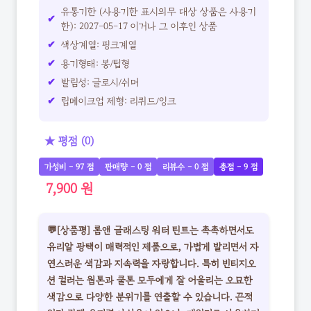
유통기한 (사용기한 표시의무 대상 상품은 사용기
한): 2027-05-17 이거나 그 이후인 상품
색상계열: 핑크계열
용기형태: 봉/팁형
발림성: 글로시/쉬머
립메이크업 제형: 리퀴드/잉크
★ 평점 (0)
가성비 - 97 점
판매량 - 0 점
리뷰수 - 0 점
총점 - 9 점
7,900 원
💬[상품평] 롬앤 글래스팅 워터 틴트는 촉촉하면서도
유리알 광택이 매력적인 제품으로, 가볍게 발리면서 자
연스러운 색감과 지속력을 자랑합니다. 특히 빈티지오
션 컬러는 웜톤과 쿨톤 모두에게 잘 어울리는 오묘한
색감으로 다양한 분위기를 연출할 수 있습니다. 끈적