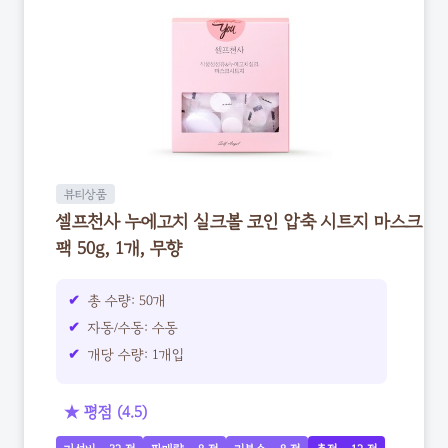
뷰티상품
셀프천사 누에고치 실크볼 코인 압축 시트지 마스크
팩 50g, 1개, 무향
총 수량: 50개
자동/수동: 수동
개당 수량: 1개입
★ 평점 (4.5)