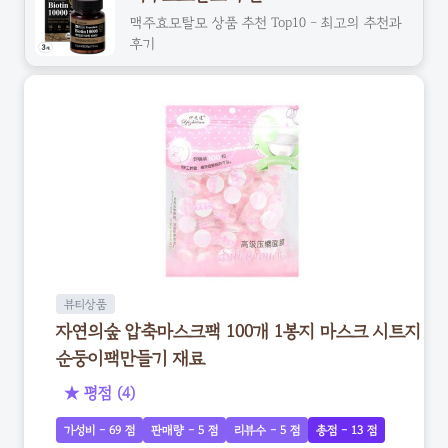
맥주효모탈모 상품 추천 Top10 - 최고의 추천과
후기
뷰티상품
자연의숲 압축마스크팩 100개 1봉지 마스크 시트지
순둥이팩만들기 재료
★ 평점 (4)
가성비 - 69 점
판매량 - 5 점
리뷰수 - 5 점
총점 - 13 점