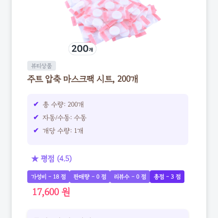
뷰티상품
주트 압축 마스크팩 시트, 200개
총 수량: 200개
자동/수동: 수동
개당 수량: 1개
★ 평점 (4.5)
가성비 - 18 점
판매량 - 0 점
리뷰수 - 0 점
총점 - 3 점
17,600 원