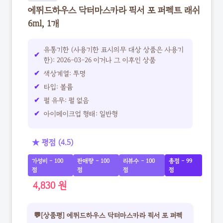
에뛰드하우스 닥터마스카라 픽서 포 퍼펙트 래쉬
6ml, 1개
유통기한 (사용기한 표시의무 대상 상품은 사용기
한): 2026-03-26 이거나 그 이후인 상품
색상계열: 투명
타입: 볼륨
펄 유무: 펄 없음
아이메이크업 형태: 일반형
★ 평점 (4.5)
가성비 - 100
판매량 - 100
리뷰수 - 100
총점 - 99
점
점
점
점
4,830 원
💬[상품평] 에뛰드하우스 닥터마스카라 픽서 포 퍼펙