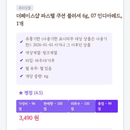
뷰티상품
더페이스샵 파스텔 쿠션 블러셔 6g, 07 인디아레드,
1개
유통기한 (사용기한 표시의무 대상 상품은 사용기
한): 2026-01-01 이거나 그 이후인 상품
색상계열: 핑크계열
타입: 파우더/가루
펄 유무: 펄 있음
개당 중량: 6g
★ 평점 (4.5)
가성비 - 96
판매량 - 100
리뷰수 - 100
총점 - 99
점
점
점
점
3,490 원