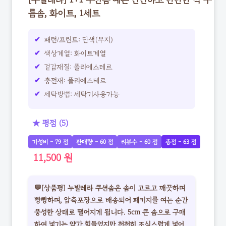
[누빌레라] 1+1 쿠션솜 예쁜 단단하고 탄탄한 빅 구
름솜, 화이트, 1세트
패턴/프린트: 단색(무지)
색상계열: 화이트계열
겉감재질: 폴리에스테르
충전재: 폴리에스테르
세탁방법: 세탁기사용가능
★ 평점 (5)
가성비 - 79 점
판매량 - 60 점
리뷰수 - 60 점
총점 - 63 점
11,500 원
💬[상품평] 누빌레라 쿠션솜은 솜이 고르고 깨끗하며
빵빵하며, 압축포장으로 배송되어 패키지를 여는 순간
풍성한 상태로 떨어지게 됩니다. 5cm 큰 솜으로 구매
하여 넣기는 약간 힘들었지만 천천히 조심스럽게 넣어