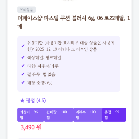
뷰티상품
더페이스샵 파스텔 쿠션 블러셔 6g, 06 로즈페탈, 1
개
유통기한 (사용기한 표시의무 대상 상품은 사용기
한): 2025-12-19 이거나 그 이후인 상품
색상계열: 핑크계열
타입: 파우더/가루
펄 유무: 펄 없음
개당 중량: 6g
★ 평점 (4.5)
가성비 - 96
판매량 - 100
리뷰수 - 100
총점 - 99
점
점
점
점
3,490 원