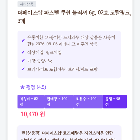
뷰티상품
더페이스샵 파스텔 쿠션 블러셔 6g, 02호 코랄핑크,
3개
유통기한 (사용기한 표시의무 대상 상품은 사용기
한): 2026-08-06 이거나 그 이후인 상품
색상계열: 핑크계열
개당 중량: 6g
브러시/퍼프 포함여부: 브러시/퍼프 포함
★ 평점 (4.5)
가성비 - 82
판매량 - 100
리뷰수 - 100
총점 - 98
점
점
점
점
10,470 원
💬[상품평] 더페이스샵 로즈페탈은 자연스러운 연한