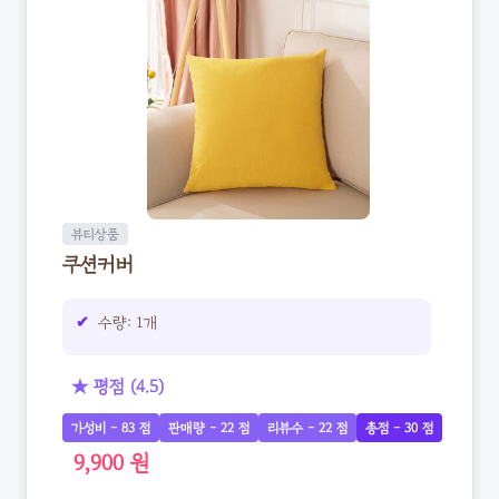
뷰티상품
쿠션커버
수량: 1개
★ 평점 (4.5)
가성비 - 83 점
판매량 - 22 점
리뷰수 - 22 점
총점 - 30 점
9,900 원